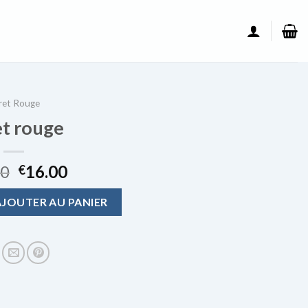
ret Rouge
t rouge
00
16.00
€
ouge
AJOUTER AU PANIER