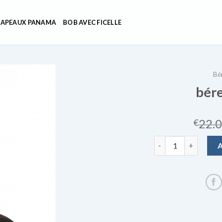
APEAUX PANAMA
BOB AVEC FICELLE
Bé
bére
22.
€
quantité de béret r