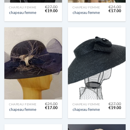
€
27.00
€
24.00
CHAPEAU FEMME
CHAPEAU FEMME
€
19.00
€
17.00
chapeau femme
chapeau femme
€
24.00
€
27.00
CHAPEAU FEMME
CHAPEAU FEMME
€
17.00
€
19.00
chapeau femme
chapeau femme