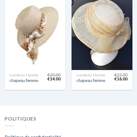
€
20.00
€
22.00
CHAPEAU FEMME
CHAPEAU FEMME
€
14.00
€
16.00
chapeau femme
chapeau femme
POLITIQUES
Politique de confidentialité