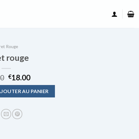
ret Rouge
t rouge
00
18.00
€
ouge
AJOUTER AU PANIER