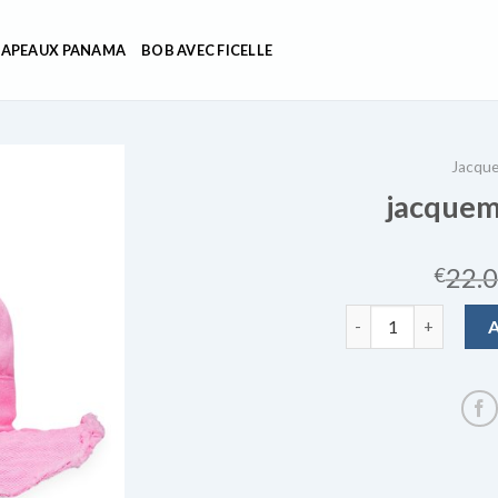
APEAUX PANAMA
BOB AVEC FICELLE
Jacqu
jacquem
22.
€
quantité de jacque