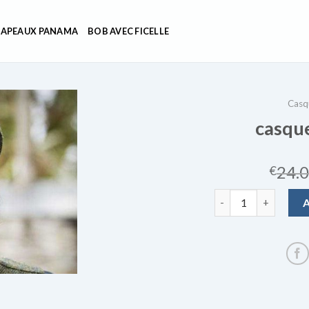
APEAUX PANAMA
BOB AVEC FICELLE
Casq
casqu
24.
€
quantité de casquet