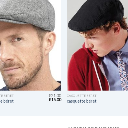
€
21.00
E BÉRET
CASQUETTE BÉRET
€
15.00
e béret
casquette béret