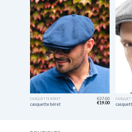
€
22.00
€
27.00
CASQUETTE BÉRET
CASQUETT
€
16.00
€
19.00
casquette béret
casquett