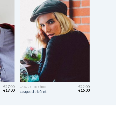
€
27.00
€
22.00
CASQUETTE BÉRET
€
19.00
€
16.00
casquette béret