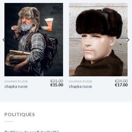
€
21.00
€
24.00
CHAPKA RUSSE
CHAPKA RUSSE
€
15.00
€
17.00
chapka russe
chapka russe
POLITIQUES