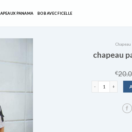
APEAUX PANAMA
BOB AVEC FICELLE
Chapeau
chapeau 
20.
€
quantité de chape