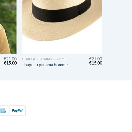
€
21.00
€
21.00
CHAPEAU PANAMA HOMME
€
15.00
€
15.00
chapeau panama homme