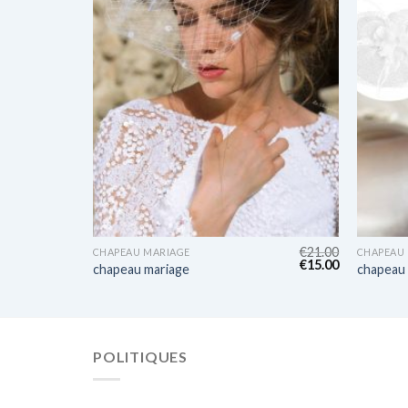
€
21.00
€
21.00
CHAPEAU MARIAGE
CHAPEAU
€
15.00
€
15.00
chapeau mariage
chapeau
POLITIQUES