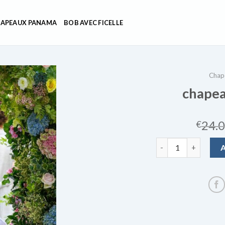
APEAUX PANAMA
BOB AVEC FICELLE
Chap
chapea
24.
€
quantité de chapea