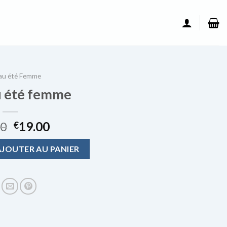
au été Femme
 été femme
00
19.00
€
u été femme
AJOUTER AU PANIER