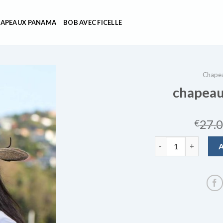
APEAUX PANAMA
BOB AVEC FICELLE
Chape
chapeau
27.
€
quantité de chapea