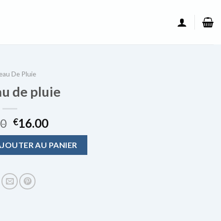
au De Pluie
u de pluie
00
16.00
€
 de pluie
AJOUTER AU PANIER