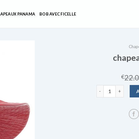
APEAUX PANAMA
BOB AVEC FICELLE
Chape
chapea
22.
€
quantité de chapeau