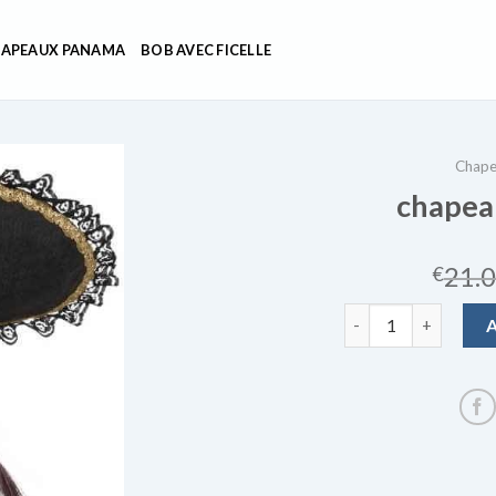
APEAUX PANAMA
BOB AVEC FICELLE
Chape
chapea
21.
€
quantité de chapeau