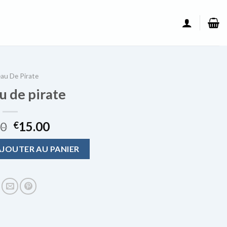
au De Pirate
u de pirate
00
15.00
€
 de pirate
AJOUTER AU PANIER