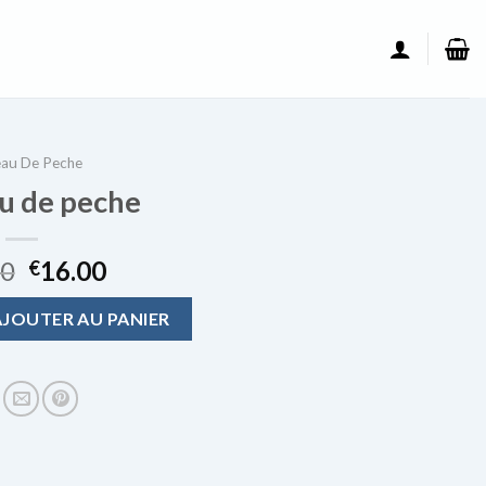
au De Peche
u de peche
00
16.00
€
 de peche
AJOUTER AU PANIER