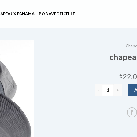
APEAUX PANAMA
BOB AVEC FICELLE
Chape
chapea
22.
€
quantité de chapeau