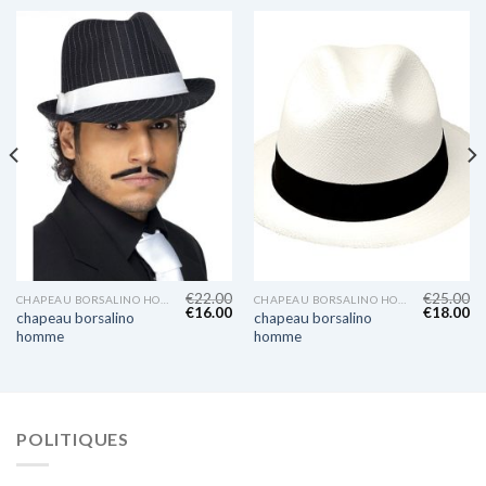
€
22.00
€
25.00
CHAPEAU BORSALINO HOMME
CHAPEAU BORSALINO HOMME
€
16.00
€
18.00
chapeau borsalino
chapeau borsalino
homme
homme
POLITIQUES