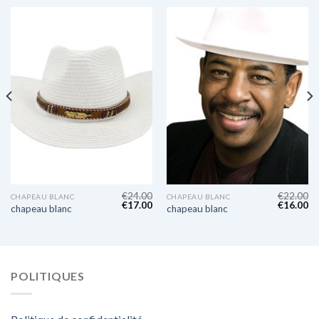
€
24.00
€
22.00
CHAPEAU BLANC
CHAPEAU BLANC
€
17.00
€
16.00
chapeau blanc
chapeau blanc
POLITIQUES