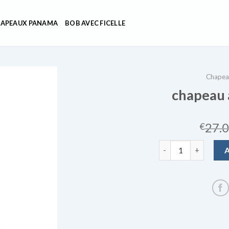
APEAUX PANAMA
BOB AVEC FICELLE
Chapea
chapeau 
27.
€
quantité de chapeau