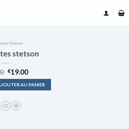
ttes Stetson
tes stetson
00
19.00
€
tes stetson
AJOUTER AU PANIER