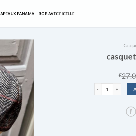
APEAUX PANAMA
BOB AVEC FICELLE
Casque
casquet
27.
€
quantité de casquet