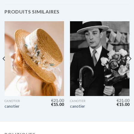
PRODUITS SIMILAIRES
€
21.00
€
21.00
CANOTIER
CANOTIER
€
15.00
€
15.00
canotier
canotier