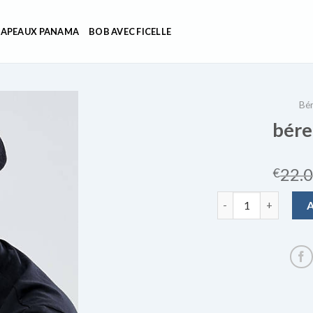
APEAUX PANAMA
BOB AVEC FICELLE
Bér
bére
22.
€
quantité de béret k