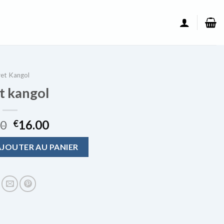
et Kangol
t kangol
00
16.00
€
angol
AJOUTER AU PANIER