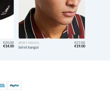
€
20.00
€
27.00
BÉRET KANGOL
€
14.00
€
19.00
béret kangol