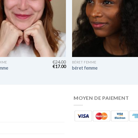
€
24.00
EMME
BÉRET FEMME
€
17.00
emme
béret femme
MOYEN DE PAIEMENT