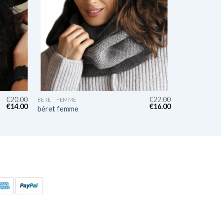
€
20.00
€
22.00
BÉRET FEMME
€
14.00
€
16.00
béret femme